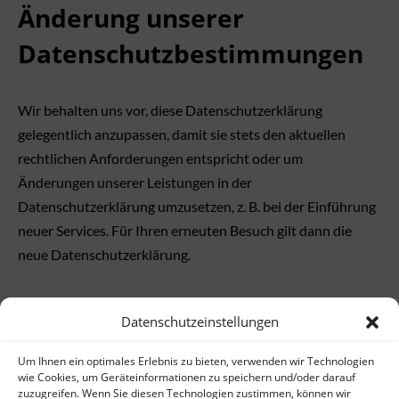
Änderung unserer
Datenschutzbestimmungen
Wir behalten uns vor, diese Datenschutzerklärung
gelegentlich anzupassen, damit sie stets den aktuellen
rechtlichen Anforderungen entspricht oder um
Änderungen unserer Leistungen in der
Datenschutzerklärung umzusetzen, z. B. bei der Einführung
neuer Services. Für Ihren erneuten Besuch gilt dann die
neue Datenschutzerklärung.
Fragen an den
Datenschutzeinstellungen
Datenschutzbeauftragten
Um Ihnen ein optimales Erlebnis zu bieten, verwenden wir Technologien
wie Cookies, um Geräteinformationen zu speichern und/oder darauf
zuzugreifen. Wenn Sie diesen Technologien zustimmen, können wir