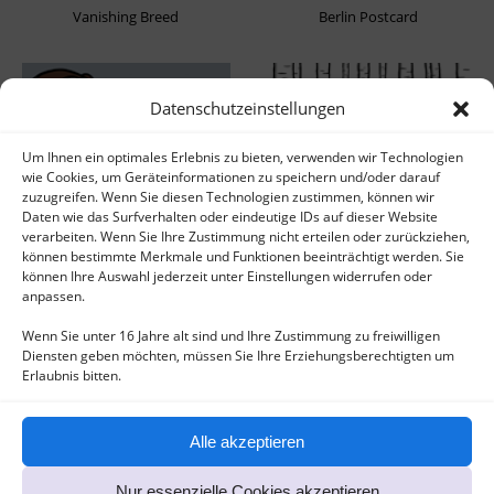
Vanishing Breed
Berlin Postcard
Datenschutzeinstellungen
Um Ihnen ein optimales Erlebnis zu bieten, verwenden wir Technologien
wie Cookies, um Geräteinformationen zu speichern und/oder darauf
zuzugreifen. Wenn Sie diesen Technologien zustimmen, können wir
Daten wie das Surfverhalten oder eindeutige IDs auf dieser Website
Nanouka Children's Book
Summer of Girls
verarbeiten. Wenn Sie Ihre Zustimmung nicht erteilen oder zurückziehen,
können bestimmte Merkmale und Funktionen beeinträchtigt werden. Sie
können Ihre Auswahl jederzeit unter Einstellungen widerrufen oder
anpassen.
Wenn Sie unter 16 Jahre alt sind und Ihre Zustimmung zu freiwilligen
Diensten geben möchten, müssen Sie Ihre Erziehungsberechtigten um
Erlaubnis bitten.
Alle akzeptieren
Being German
Nur essenzielle Cookies akzeptieren