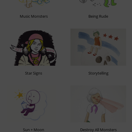
Music Monsters
Being Rude
Star Signs
Storytelling
Sun + Moon
Destroy All Monsters